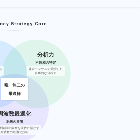
ncy Strategy Core
分析力
不調和の特定
る
外資コンサルで研鑽した
多角的な分析力
唯一無二の
最適解
周波数最適化
本来の共鳴
祈祷師の叡智を現代に活かす
周波数の最適化技術