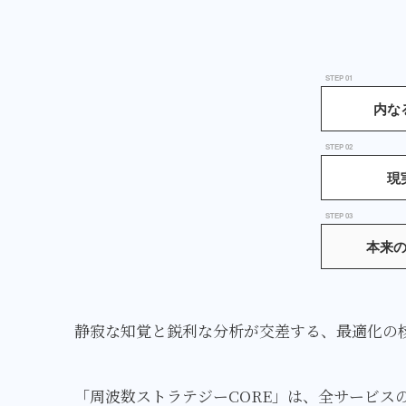
STEP 01
内な
STEP 02
現
STEP 03
本来
静寂な知覚と鋭利な分析が交差する、最適化の
「周波数ストラテジーCORE」は、全サービス